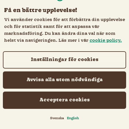
Få en bättre upplevelse!
Vi använder cookies för att förbättra din upplevelse
och för statistik samt för att anpassa vår
marknadsföring. Du kan ändra dina val när som
helst via navigeringen. Läs mer i vår
cookie policy.
Nödvändiga cookies
Inställningar för cookies
För att vår onlinebeställning ska fungera korrekt, t.ex.
land- och språkval, inloggning, varukorg, betalning och
orderstatus.
Avvisa alla utom nödvändiga
Inställningar
Kommer ihåg dina inställningar, t.ex. leveransuppgifter,
Acceptera cookies
organisationsnummer och liknande.
Registrera &
Svenska
English
Statistik & analys
Logga in
Språk och land
Hjälper oss att utveckla och förbättra vår online-