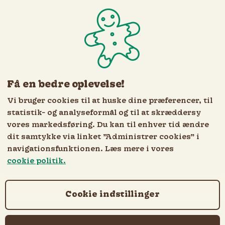
Registrer &
Log ind
Få en bedre oplevelse!
Vi bruger cookies til at huske dine præferencer, til
statistik- og analyseformål og til at skræddersy
SE VORES MENUKORT OG BESTIL
vores markedsføring. Du kan til enhver tid ændre
dit samtykke via linket ”Administrer cookies” i
navigationsfunktionen. Læs mere i vores
cookie politik.
Denmark
Dansk
English
Country and langua
Nødvendige cookies
Cookie indstillinger
For at sikre online bestillinger fungerer, eksempelvis
login, kurv, ordrestatus.